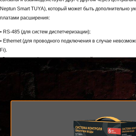
Neptun Smart TUYA), который может быть дополнительно 
платами расширения:
• RS-485 (для систем диспетчеризации);
• Ethernet (для проводного подключения в случае невозмож
Fi).
•Счетчики воды (для контроля показаний расхода воды с п
•Радиодатчики (для организации соединения с датчиками N
Контроль протечки воды осуществляется автоматически, не 
позволяет проводить мониторинг системы с помощью при
Функции
• Контроль протечки воды.
• Автоматическая блокировка водоснабжения при срабатыв