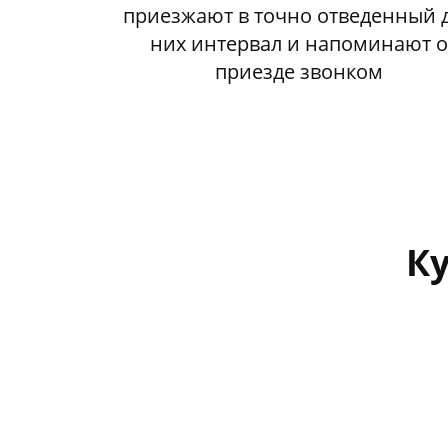
приезжают в точно отведенный 
них интервал и напоминают о
приезде звонком
Ку